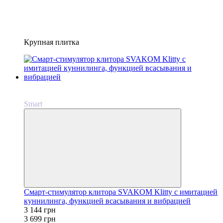
Крупная плитка
−15%
Новинка
Smart
Смарт-стимулятор клитора SVAKOM Klitty с имитацией
куннилинга, функцией всасывания и вибрацией
3 144 грн
3 699 грн