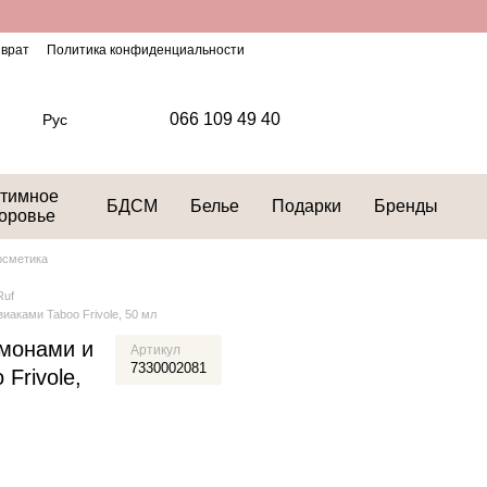
зврат
Политика конфиденциальности
066 109 49 40
Рус
тимное
БДСМ
Белье
Подарки
Бренды
оровье
осметика
Ruf
аками Taboo Frivole, 50 мл
омонами и
Артикул
7330002081
Frivole,