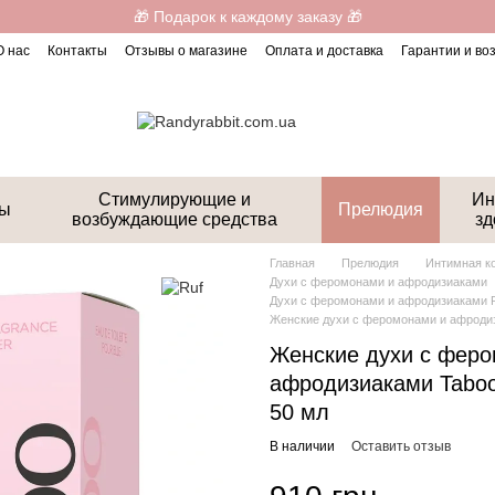
🎁 Подарок к каждому заказу 🎁
О нас
Контакты
Отзывы о магазине
Оплата и доставка
Гарантии и во
Стимулирующие и
Ин
ты
Прелюдия
возбуждающие средства
зд
Главная
Прелюдия
Интимная к
Духи с феромонами и афродизиаками
Духи с феромонами и афродизиаками 
Женские духи с феромонами и афродизи
Женские духи с фер
афродизиаками Taboo 
50 мл
В наличии
Оставить отзыв