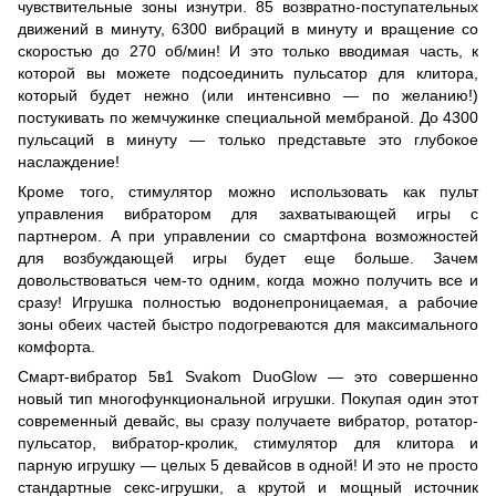
чувствительные зоны изнутри. 85 возвратно-поступательных
движений в минуту, 6300 вибраций в минуту и вращение со
скоростью до 270 об/мин! И это только вводимая часть, к
которой вы можете подсоединить пульсатор для клитора,
который будет нежно (или интенсивно — по желанию!)
постукивать по жемчужинке специальной мембраной. До 4300
пульсаций в минуту — только представьте это глубокое
наслаждение!
Кроме того, стимулятор можно использовать как пульт
управления вибратором для захватывающей игры с
партнером. А при управлении со смартфона возможностей
для возбуждающей игры будет еще больше. Зачем
довольствоваться чем-то одним, когда можно получить все и
сразу! Игрушка полностью водонепроницаемая, а рабочие
зоны обеих частей быстро подогреваются для максимального
комфорта.
Смарт-вибратор 5в1 Svakom DuoGlow — это совершенно
новый тип многофункциональной игрушки. Покупая один этот
современный девайс, вы сразу получаете вибратор, ротатор-
пульсатор, вибратор-кролик, стимулятор для клитора и
парную игрушку — целых 5 девайсов в одной! И это не просто
стандартные секс-игрушки, а крутой и мощный источник