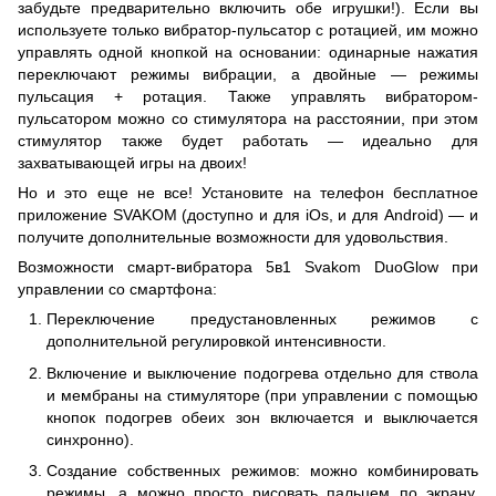
забудьте предварительно включить обе игрушки!). Если вы
используете только вибратор-пульсатор с ротацией, им можно
управлять одной кнопкой на основании: одинарные нажатия
переключают режимы вибрации, а двойные — режимы
пульсация + ротация. Также управлять вибратором-
пульсатором можно со стимулятора на расстоянии, при этом
стимулятор также будет работать — идеально для
захватывающей игры на двоих!
Но и это еще не все! Установите на телефон бесплатное
приложение SVAKOM (доступно и для iOs, и для Android) — и
получите дополнительные возможности для удовольствия.
Возможности смарт-вибратора 5в1 Svakom DuoGlow при
управлении со смартфона:
Переключение предустановленных режимов с
дополнительной регулировкой интенсивности.
Включение и выключение подогрева отдельно для ствола
и мембраны на стимуляторе (при управлении с помощью
кнопок подогрев обеих зон включается и выключается
синхронно).
Создание собственных режимов: можно комбинировать
режимы, а можно просто рисовать пальцем по экрану.