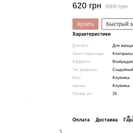
620 грн
689 грн
Купить
Быстрый з
Характеристики
Для кого
Для женщи
Зона стимуляции
Клитораль
Еффекты
Возбужда
Тип формулы
Съедобный
Вкус
Клубника
Аромат
Клубника
Объём, мл
29
Оплата
Доставка
Гар