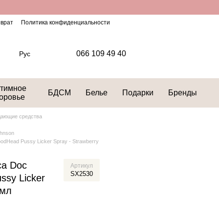
зврат
Политика конфиденциальности
066 109 49 40
Рус
тимное
БДСМ
Белье
Подарки
Бренды
оровье
дающие средства
ohnson
dHead Pussy Licker Spray - Strawberry
са Doc
Артикул
SX2530
ssy Licker
 мл