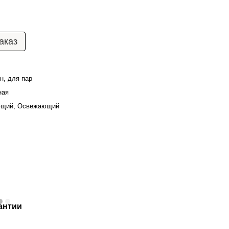
аказ
н, для пар
ная
ющий, Освежающий
антии