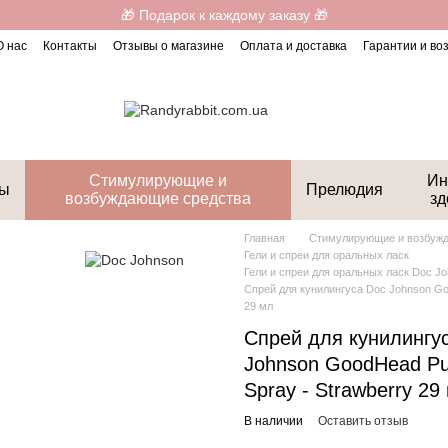
🎁 Подарок к каждому заказу 🎁
О нас
Контакты
Отзывы о магазине
Оплата и доставка
Гарантии и во
Стимулирующие и
Ин
ты
Прелюдия
возбуждающие средства
зд
Главная
Стимулирующие и возбуж
Гели и спреи для оральных ласк
Гели и спреи для оральных ласк Doc J
Спрей для кунилингуса Doc Johnson Goo
29 мл
Спрей для кунилингу
Johnson GoodHead Pu
Spray - Strawberry 29
В наличии
Оставить отзыв