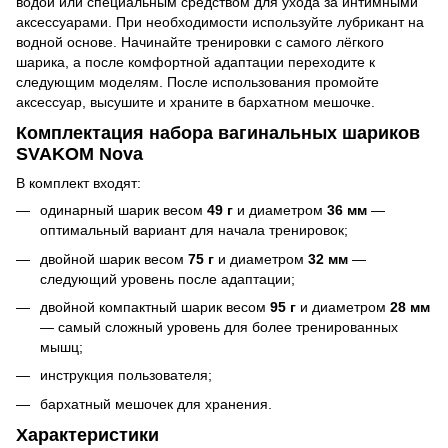
водой или специальным средством для ухода за интимными
аксессуарами. При необходимости используйте лубрикант на
водной основе. Начинайте тренировки с самого лёгкого
шарика, а после комфортной адаптации переходите к
следующим моделям. После использования промойте
аксессуар, высушите и храните в бархатном мешочке.
Комплектация набора вагинальных шариков
SVAKOM Nova
В комплект входят:
одинарный шарик весом
49 г
и диаметром
36 мм
—
оптимальный вариант для начала тренировок;
двойной шарик весом
75 г
и диаметром
32 мм
—
следующий уровень после адаптации;
двойной компактный шарик весом
95 г
и диаметром
28 мм
— самый сложный уровень для более тренированных
мышц;
инструкция пользователя;
бархатный мешочек для хранения.
Характеристики