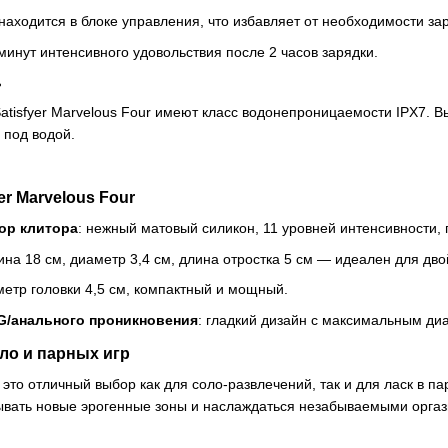
 находится в блоке управления, что избавляет от необходимости за
 минут интенсивного удовольствия после 2 часов зарядки.
ь
atisfyer Marvelous Four имеют класс водонепроницаемости IPX7. В
под водой.
er Marvelous Four
ор клитора
: нежный матовый силикон, 11 уровней интенсивности, 
лина 18 см, диаметр 3,4 см, длина отростка 5 см — идеален для дв
метр головки 4,5 см, компактный и мощный.
G/анального проникновения
: гладкий дизайн с максимальным ди
ло и парных игр
— это отличный выбор как для соло-развлечений, так и для ласк в п
ывать новые эрогенные зоны и наслаждаться незабываемыми орга