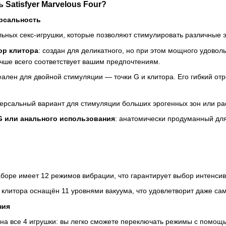
Satisfyer Marvelous Four?
ерсальность
льных секс-игрушки, которые позволяют стимулировать различные 
ор клитора
: создан для деликатного, но при этом мощного удовол
учше всего соответствует вашим предпочтениям.
еален для двойной стимуляции — точки G и клитора. Его гибкий от
версальный вариант для стимуляции больших эрогенных зон или 
G или анального использования
: анатомически продуманный для
боре имеет 12 режимов вибрации, что гарантирует выбор интенсив
клитора оснащён 11 уровнями вакуума, что удовлетворит даже са
ния
на все 4 игрушки: вы легко сможете переключать режимы с помощью 