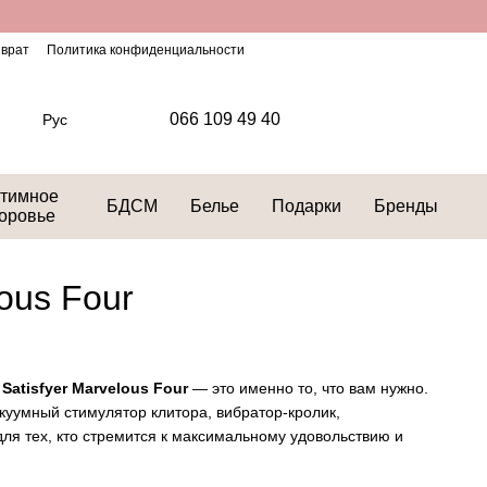
зврат
Политика конфиденциальности
066 109 49 40
Рус
тимное
БДСМ
Белье
Подарки
Бренды
оровье
lous Four
к
Satisfyer Marvelous Four
— это именно то, что вам нужно.
куумный стимулятор клитора, вибратор-кролик,
ля тех, кто стремится к максимальному удовольствию и