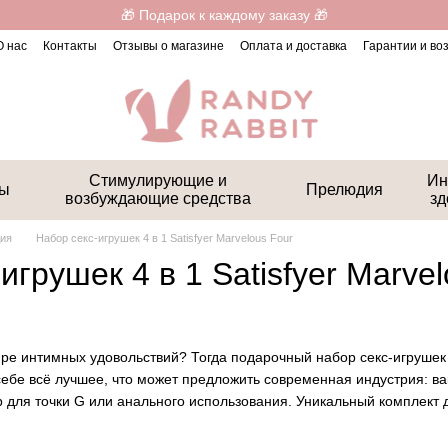
🎁 Подарок к каждому заказу 🎁
О нас
Контакты
Отзывы о магазине
Оплата и доставка
Гарантии и во
Стимулирующие и
Ин
ты
Прелюдия
возбуждающие средства
зд
дия
Набор секс-игрушек 4 в 1 Satisfyer Marvelous Four
игрушек 4 в 1 Satisfyer Marve
ре интимных удовольствий? Тогда подарочный набор секс-игруше
себе всё лучшее, что может предложить современная индустрия: ва
 для точки G или анального использования. Уникальный комплект д