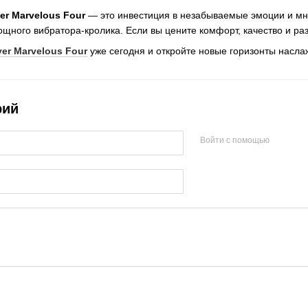
yer Marvelous Four
— это инвестиция в незабываемые эмоции и мног
ощного вибратора-кролика. Если вы цените комфорт, качество и ра
yer Marvelous Four
уже сегодня и откройте новые горизонты насла
рий
Войти с помощью