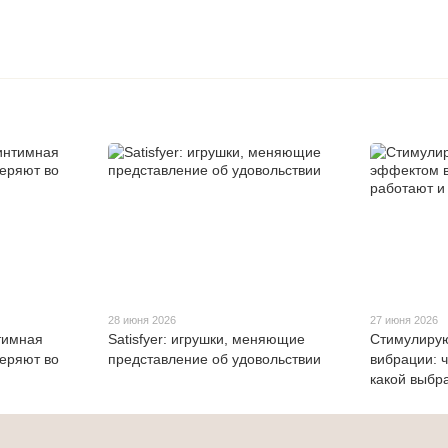
28 июня 2026
27 июня 2026
тимная
Satisfyer: игрушки, меняющие
Стимулиру
веряют во
представление об удовольствии
вибрации: ч
какой выбр