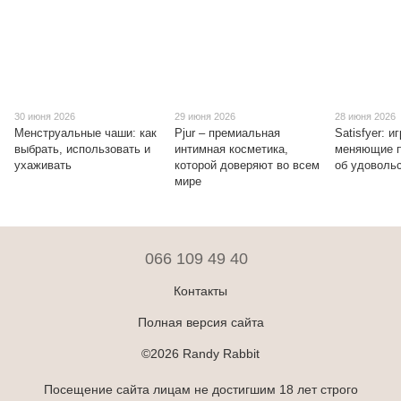
30 июня 2026
29 июня 2026
28 июня 2026
Менструальные чаши: как
Pjur – премиальная
Satisfyer: и
выбрать, использовать и
интимная косметика,
меняющие п
ухаживать
которой доверяют во всем
об удоволь
мире
066 109 49 40
Контакты
Полная версия сайта
©2026 Randy Rabbit
Посещение сайта лицам не достигшим 18 лет строго