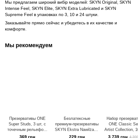
Мы предлагаем широкий вибір моделей: SKYN Original, SKYN
Intense Feel, SKYN Elite, SKYN Extra Lubricated и SKYN
Supreme Feel в упаковках по 3, 10 и 24 штуки.
Заказывайте прямо сейчас и убедитесь в их качестве и
комфорте.
Мы рекомендуем
Презервативы ONE
Безлатексные
Набор презерва
Super Studs, 3 шт, с
премиум-презервативы
ONE Classic Se
точечным рельефом,
SKYN Ekstra Nawilżanel
Artist Collection, 
со смазкой, упаковка
3 шт, ультратонкие, на
со смазкой, упак
369 грн
229 грн
3 739 грн
4 39